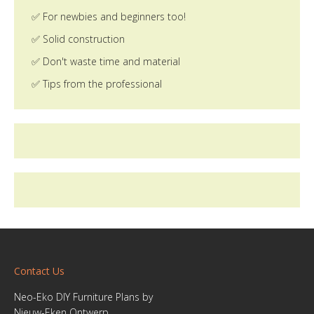
✅ For newbies and beginners too!
✅ Solid construction
✅ Don't waste time and material
✅ Tips from the professional
Contact Us
Neo-Eko DIY Furniture Plans by
Nieuw-Eken Ontwerp