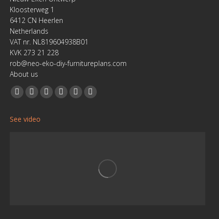
Kloosterweg 1
6412 CN Heerlen
Netherlands
VAT nr. NL819604938B01
KVK 273 21 228
rob@neo-eko-diy-furnitureplans.com
About us
Find us on:
Facebook
YouTube
Linkedin
Pinterest
Instagram
Website
page
page
page
page
page
page
See video
opens
opens
opens
opens
opens
opens
in
in
in
in
in
in
new
new
new
new
new
new
window
window
window
window
window
window