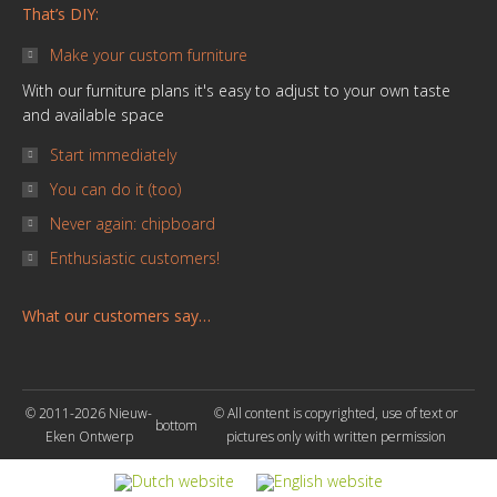
That’s DIY:
Make your custom furniture
With our furniture plans it's easy to adjust to your own taste
and available space
Start immediately
You can do it (too)
Never again: chipboard
Enthusiastic customers!
What our customers say…
© 2011-2026 Nieuw-
© All content is copyrighted, use of text or
bottom
Eken Ontwerp
pictures only with written permission