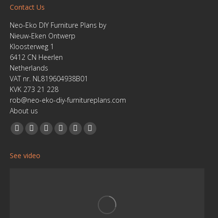
Contact Us
Neo-Eko DIY Furniture Plans by
Nieuw-Eken Ontwerp
Kloosterweg 1
6412 CN Heerlen
Netherlands
VAT nr. NL819604938B01
KVK 273 21 228
rob@neo-eko-diy-furnitureplans.com
About us
Find us on:
Facebook
YouTube
Linkedin
Pinterest
Instagram
Website
page
page
page
page
page
page
See video
opens
opens
opens
opens
opens
opens
in
in
in
in
in
in
new
new
new
new
new
new
window
window
window
window
window
window