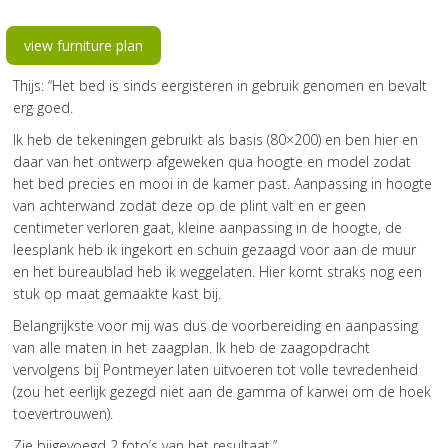
view furniture plan
Thijs: “Het bed is sinds eergisteren in gebruik genomen en bevalt
erg goed.
Ik heb de tekeningen gebruikt als basis (80×200) en ben hier en
daar van het ontwerp afgeweken qua hoogte en model zodat
het bed precies en mooi in de kamer past. Aanpassing in hoogte
van achterwand zodat deze op de plint valt en er geen
centimeter verloren gaat, kleine aanpassing in de hoogte, de
leesplank heb ik ingekort en schuin gezaagd voor aan de muur
en het bureaublad heb ik weggelaten. Hier komt straks nog een
stuk op maat gemaakte kast bij.
Belangrijkste voor mij was dus de voorbereiding en aanpassing
van alle maten in het zaagplan. Ik heb de zaagopdracht
vervolgens bij Pontmeyer laten uitvoeren tot volle tevredenheid
(zou het eerlijk gezegd niet aan de gamma of karwei om de hoek
toevertrouwen).
Zie bijgevoegd 2 foto’s van het resultaat.”