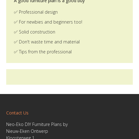
A good furniture plan is a good buy
✅ Professional design
✅ For newbies and beginners too!
✅ Solid construction
✅ Don't waste time and material
✅ Tips from the professional
Contact Us
Neo-Eko DIY Furniture Plans by
Nieuw-Eken Ontwerp
Kloosterweg 1