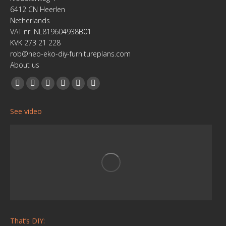
6412 CN Heerlen
Netherlands
VAT nr. NL819604938B01
KVK 273 21 228
rob@neo-eko-diy-furnitureplans.com
About us
Find us on:
Facebook
YouTube
Linkedin
Pinterest
Instagram
Website
page
page
page
page
page
page
See video
opens
opens
opens
opens
opens
opens
in
in
in
in
in
in
new
new
new
new
new
new
window
window
window
window
window
window
That’s DIY: